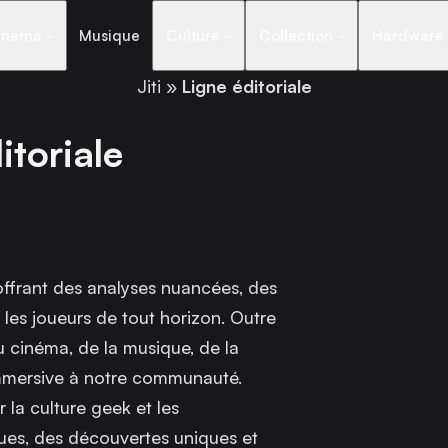
inéma
Musique
Culture
Collection
Hardware
Jiti
»
Ligne éditoriale
itoriale
 offrant des analyses nuancées, des
 les joueurs de tout horizon. Outre
 cinéma, de la musique, de la
 immersive à notre communauté.
 la culture geek et les
ques, des découvertes uniques et