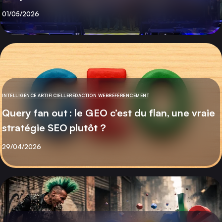
Publié
01/05/2026
INTELLIGENCE ARTIFICIELLE
RÉDACTION WEB
RÉFÉRENCEMENT
CATÉGORIE
Query fan out : le GEO c’est du flan, une vraie
stratégie SEO plutôt ?
Publié
29/04/2026