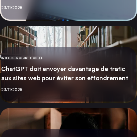
Publié
23/11/2025
INTELLIGENCE ARTIFICIELLE
CATÉGORIE
ChatGPT doit envoyer davantage de trafic
aux sites web pour éviter son effondrement
Publié
23/11/2025