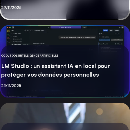
Publié
29/11/2025
COOL TOOLS
INTELLIGENCE ARTIFICIELLE
CATÉGORIE
LM Studio : un assistant IA en local pour
protéger vos données personnelles
Publié
23/11/2025