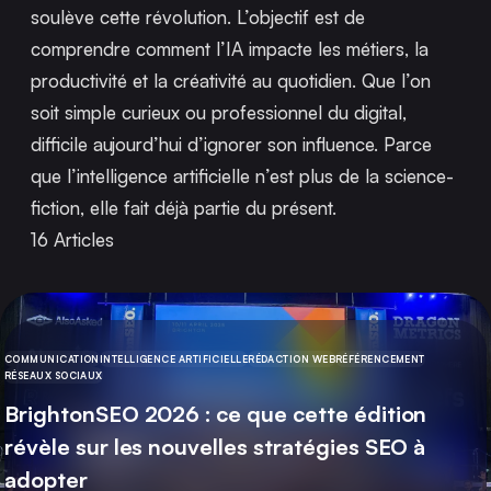
soulève cette révolution. L’objectif est de
comprendre comment l’IA impacte les métiers, la
productivité et la créativité au quotidien. Que l’on
soit simple curieux ou professionnel du digital,
difficile aujourd’hui d’ignorer son influence. Parce
que l’intelligence artificielle n’est plus de la science-
fiction, elle fait déjà partie du présent.
16
Articles
COMMUNICATION
INTELLIGENCE ARTIFICIELLE
RÉDACTION WEB
RÉFÉRENCEMENT
CATÉGORIE
RÉSEAUX SOCIAUX
BrightonSEO 2026 : ce que cette édition
révèle sur les nouvelles stratégies SEO à
adopter