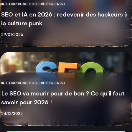
INTELLIGENCE ARTIFICIELLE
RÉFÉRENCEMENT
CATÉGORIE
SEO et IA en 2026 : redevenir des hackeurs à
la culture punk
Publié
29/01/2026
INTELLIGENCE ARTIFICIELLE
RÉFÉRENCEMENT
CATÉGORIE
Le SEO va mourir pour de bon ? Ce qu’il faut
savoir pour 2026 !
Publié
24/12/2025