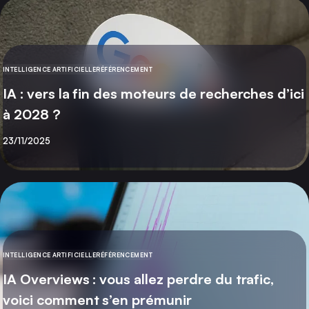
INTELLIGENCE ARTIFICIELLE
RÉFÉRENCEMENT
CATÉGORIE
IA : vers la fin des moteurs de recherches d’ici
à 2028 ?
Publié
23/11/2025
INTELLIGENCE ARTIFICIELLE
RÉFÉRENCEMENT
CATÉGORIE
IA Overviews : vous allez perdre du trafic,
voici comment s’en prémunir