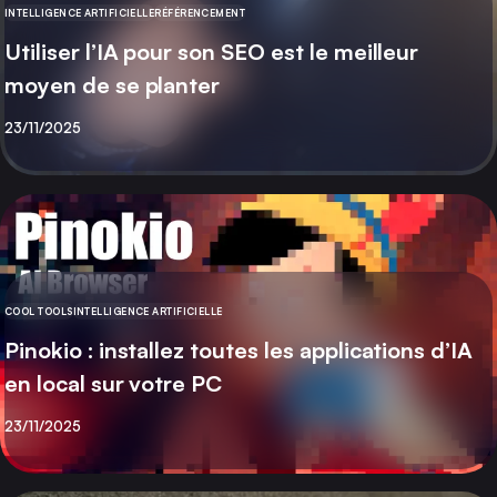
INTELLIGENCE ARTIFICIELLE
RÉFÉRENCEMENT
CATÉGORIE
Utiliser l’IA pour son SEO est le meilleur
moyen de se planter
Publié
23/11/2025
COOL TOOLS
INTELLIGENCE ARTIFICIELLE
CATÉGORIE
Pinokio : installez toutes les applications d’IA
en local sur votre PC
Publié
23/11/2025