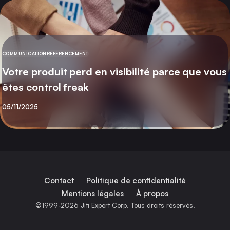
COMMUNICATION
RÉFÉRENCEMENT
CATÉGORIE
Votre produit perd en visibilité parce que vous
êtes control freak
Publié
05/11/2025
Contact
Politique de confidentialité
Mentions légales
À propos
©1999-2026 Jiti Expert Corp. Tous droits réservés.