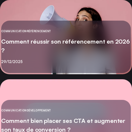
COMMUNICATION
RÉFÉRENCEMENT
CATÉGORIE
Comment réussir son référencement en 2026
?
Publié
29/12/2025
COMMUNICATION
DÉVELOPPEMENT
CATÉGORIE
Comment bien placer ses CTA et augmenter
son taux de conversion ?