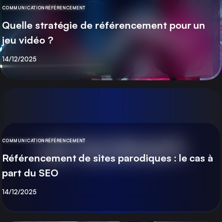
COMMUNICATION
RÉFÉRENCEMENT
CATÉGORIE
Quelle stratégie de référencement pour un
jeu vidéo ?
Publié
14/12/2025
COMMUNICATION
RÉFÉRENCEMENT
CATÉGORIE
Référencement de sites parodiques : le cas à
part du SEO
Publié
14/12/2025