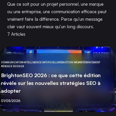
Que ce soit pour un projet personnel, une marque
ou une entreprise, une communication efficace peut
vraiment faire la différence. Parce qu’un message
clair vaut souvent mieux qu’un long discours.
7
Articles
COMMUNICATION
INTELLIGENCE ARTIFICIELLE
RÉDACTION WEB
RÉFÉRENCEMENT
CATÉGORIE
RÉSEAUX SOCIAUX
BrightonSEO 2026 : ce que cette édition
révèle sur les nouvelles stratégies SEO à
adopter
Publié
01/05/2026