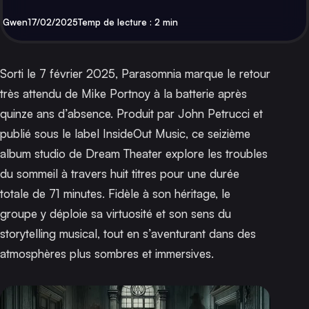
Par
Publié
Gwen
17/02/2025
Temp de lecture : 2 min
Sorti le 7 février 2025,
Parasomnia
marque le retour
très attendu de Mike Portnoy à la batterie après
quinze ans d’absence. Produit par John Petrucci et
publié sous le label InsideOut Music, ce seizième
album studio de Dream Theater explore les troubles
du sommeil à travers huit titres pour une durée
totale de 71 minutes. Fidèle à son héritage, le
groupe y déploie sa virtuosité et son sens du
storytelling musical, tout en s’aventurant dans des
atmosphères plus sombres et immersives.