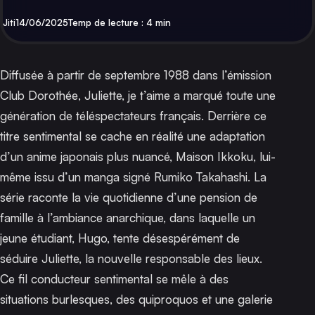
Par
Publié
Jiti
14/06/2025
Temp de lecture : 4 min
Diffusée à partir de septembre 1988 dans l’émission
Club Dorothée
,
Juliette, je t’aime
a marqué toute une
génération de téléspectateurs français. Derrière ce
titre sentimental se cache en réalité une adaptation
d’un anime japonais plus nuancé,
Maison Ikkoku
, lui-
même issu d’un manga signé Rumiko Takahashi. La
série raconte la vie quotidienne d’une pension de
famille à l’ambiance anarchique, dans laquelle un
jeune étudiant, Hugo, tente désespérément de
séduire Juliette, la nouvelle responsable des lieux.
Ce fil conducteur sentimental se mêle à des
situations burlesques, des quiproquos et une galerie