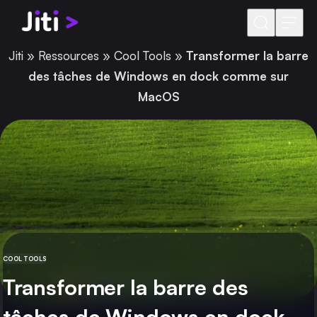
Aller au contenu
Jiti
»
Ressources
»
Cool Tools
»
Transformer la barre
des tâches de Windows en dock comme sur
MacOS
COOL TOOLS
CATÉGORIE
Transformer la barre des
tâches de Windows en dock