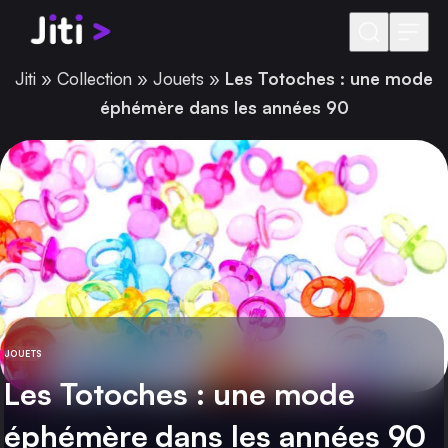
Aller au contenu
Jiti
»
Collection
»
Jouets
»
Les Totoches : une mode
éphémère dans les années 90
JOUETS
CATÉGORIE
Les Totoches : une mode
éphémère dans les années 90