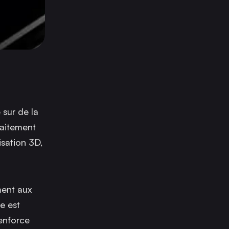
 sur de la
faitement
isation 3D,
ment aux
e est
renforce