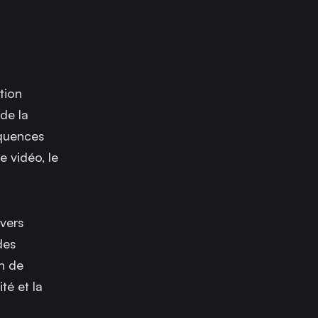
tion
 de la
équences
e vidéo, le
 vers
des
n de
té et la