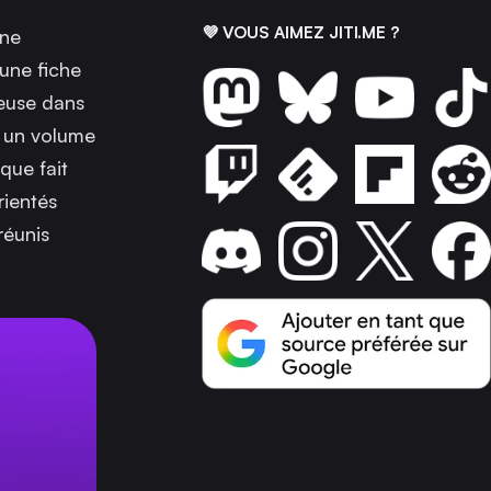
💜 VOUS AIMEZ JITI.ME ?
une
 une fiche
ieuse dans
t un volume
que fait
rientés
réunis