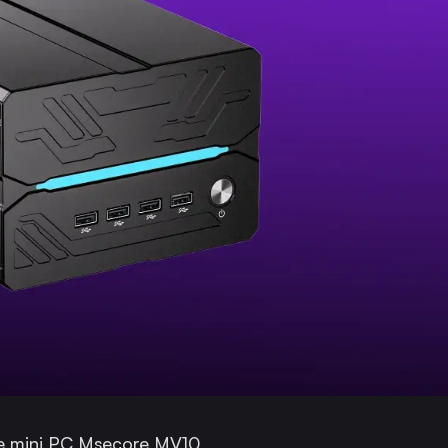
le mini PC Msecore MV10