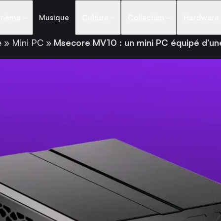
inéma
Musique
Culture
Collection
Hardware
e
»
Mini PC
»
Msecore MV10 : un mini PC équipé d’u