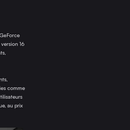
 GeForce
 version 16
ts,
nts,
ogies comme
ilisateurs
e, au prix