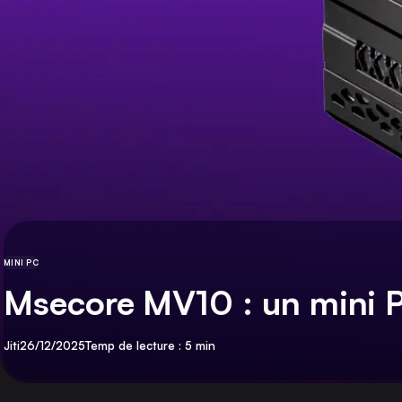
MINI PC
CATÉGORIE
Msecore MV10 : un mini 
Par
Publié
Jiti
26/12/2025
Temp de lecture : 5 min