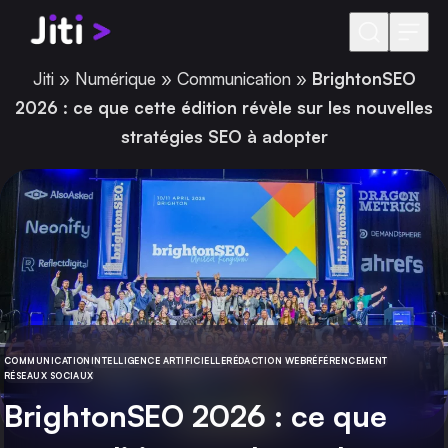
Aller au contenu
Jiti
»
Numérique
»
Communication
»
BrightonSEO
2026 : ce que cette édition révèle sur les nouvelles
stratégies SEO à adopter
COMMUNICATION
INTELLIGENCE ARTIFICIELLE
RÉDACTION WEB
RÉFÉRENCEMENT
CATÉGORIE
RÉSEAUX SOCIAUX
BrightonSEO 2026 : ce que