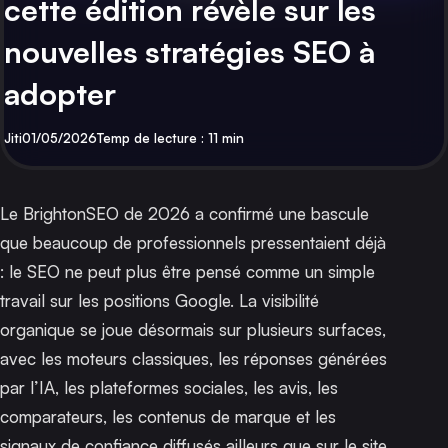
cette édition révèle sur les
nouvelles stratégies SEO à
adopter
Par
Publié
Jiti
01/05/2026
Temp de lecture : 11 min
Le
BrightonSEO
de 2026 a confirmé une bascule
que beaucoup de professionnels pressentaient déjà
: le SEO ne peut plus être pensé comme un simple
travail sur les positions Google. La visibilité
organique se joue désormais sur plusieurs surfaces,
avec les moteurs classiques, les réponses générées
par l’IA, les plateformes sociales, les avis, les
comparateurs, les contenus de marque et les
signaux de confiance diffusés ailleurs que sur le site.