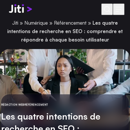
Aller au contenu
Jiti
»
Numérique
»
Référencement
»
Les quatre
intentions de recherche en SEO : comprendre et
répondre à chaque besoin utilisateur
RÉDACTION WEB
RÉFÉRENCEMENT
CATÉGORIE
Les quatre intentions de
recherche en SEO :