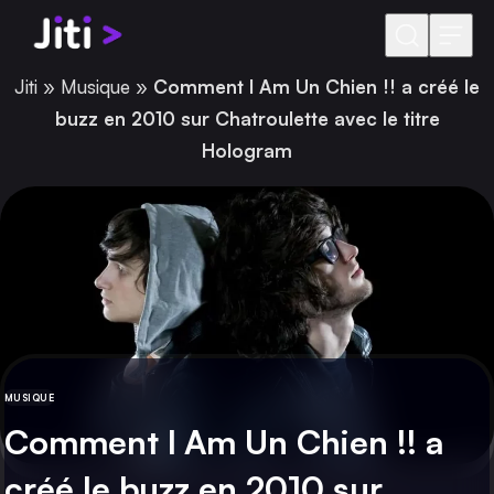
Aller au contenu
Jiti
»
Musique
»
Comment I Am Un Chien !! a créé le
buzz en 2010 sur Chatroulette avec le titre
Hologram
MUSIQUE
CATÉGORIE
Comment I Am Un Chien !! a
créé le buzz en 2010 sur