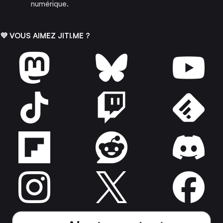
numérique.
💜 VOUS AIMEZ JITI.ME ?