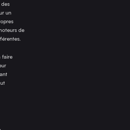
e des
sur un
ropres
 moteurs de
férentes.
 faire
eur
tant
out