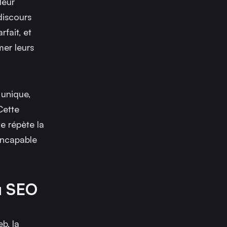
deur
discours
fait, et
mer leurs
 unique,
Cette
e répète la
 incapable
du SEO
b, la