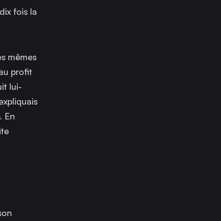
ix fois la
 les mêmes
au profit
t lui-
j’expliquais
. En
ite
son