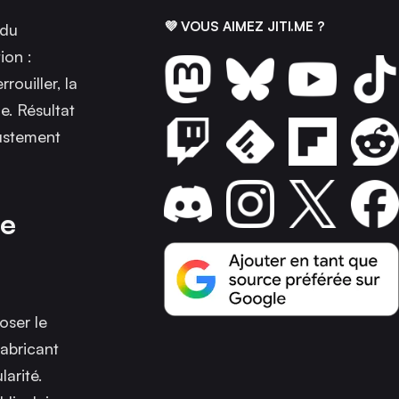
💜 VOUS AIMEZ JITI.ME ?
 du
ion :
rouiller, la
e. Résultat
justement
ne
oser le
fabricant
arité.