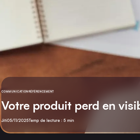
COMMUNICATION
RÉFÉRENCEMENT
CATÉGORIE
Votre produit perd en visi
Par
Publié
Jiti
05/11/2025
Temp de lecture : 5 min