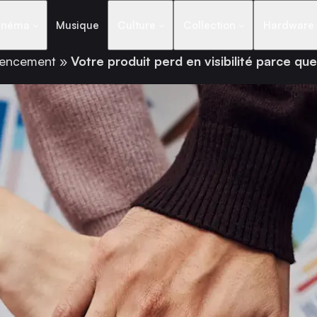
inéma
Musique
Culture
Collection
Hardware
rencement
»
Votre produit perd en visibilité parce qu