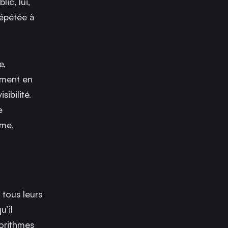
ic, lui,
répétée à
e,
uement en
ibilité.
e
ême.
 tous leurs
’il
gorithmes