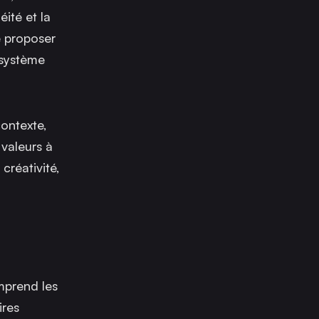
éité et la
e proposer
osystème
ontexte,
 valeurs à
 créativité,
mprend les
ires