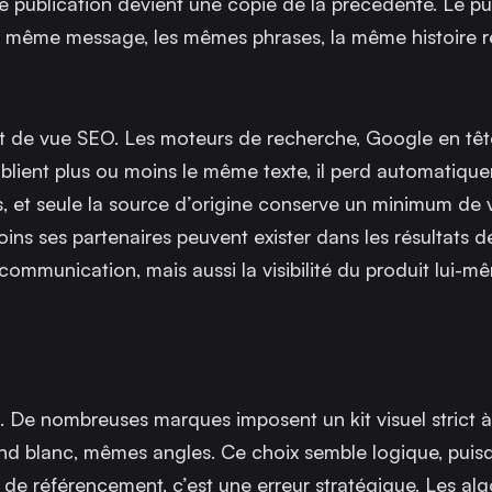
 publication devient une copie de la précédente. Le publ
er : le même message, les mêmes phrases, la même histoire 
nt de vue SEO. Les moteurs de recherche, Google en têt
tes publient plus ou moins le même texte, il perd automatiq
s, et seule la source d’origine conserve un minimum de vis
ns ses partenaires peuvent exister dans les résultats d
communication, mais aussi la visibilité du produit lui-m
 De nombreuses marques imposent un kit visuel strict à
 blanc, mêmes angles. Ce choix semble logique, puisqu
 de référencement, c’est une erreur stratégique. Les al