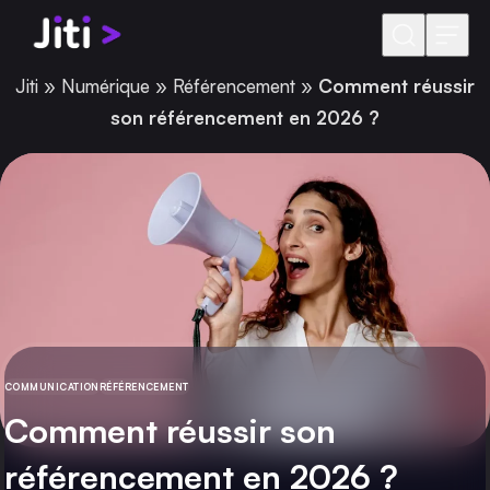
Aller au contenu
Jiti
»
Numérique
»
Référencement
»
Comment réussir
son référencement en 2026 ?
COMMUNICATION
RÉFÉRENCEMENT
CATÉGORIE
Comment réussir son
référencement en 2026 ?