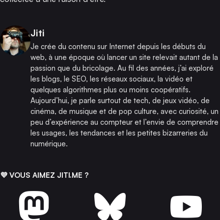
Publié par
Jiti
Je crée du contenu sur Internet depuis les débuts du
web, à une époque où lancer un site relevait autant de la
passion que du bricolage. Au fil des années, j’ai exploré
les blogs, le SEO, les réseaux sociaux, la vidéo et
quelques algorithmes plus ou moins coopératifs.
Aujourd’hui, je parle surtout de tech, de jeux vidéo, de
cinéma, de musique et de pop culture, avec curiosité, un
peu d’expérience au compteur et l’envie de comprendre
les usages, les tendances et les petites bizarreries du
numérique.
💜 VOUS AIMEZ JITI.ME ?