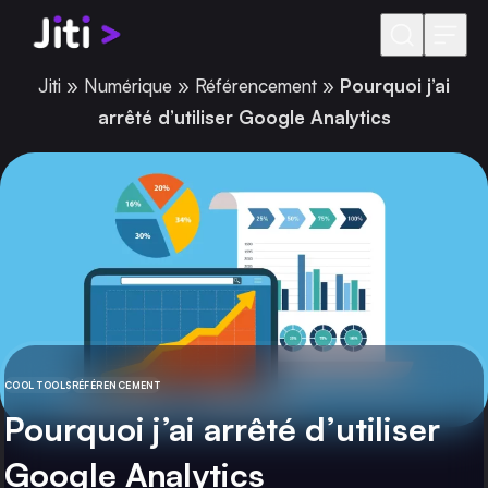
Aller au contenu
Jiti
»
Numérique
»
Référencement
»
Pourquoi j’ai
arrêté d’utiliser Google Analytics
COOL TOOLS
RÉFÉRENCEMENT
CATÉGORIE
Pourquoi j’ai arrêté d’utiliser
Google Analytics