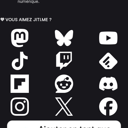
numérique.
💜 VOUS AIMEZ JITI.ME ?