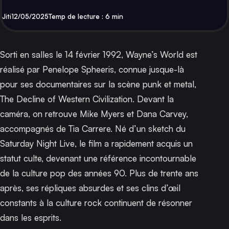
Par
Publié
Jiti
12/05/2025
Temp de lecture : 6 min
Sorti en salles le 14 février 1992,
Wayne’s World
est
réalisé par Penelope Spheeris, connue jusque-là
pour ses documentaires sur la scène punk et metal,
The Decline of Western Civilization
. Devant la
caméra, on retrouve Mike Myers et Dana Carvey,
accompagnés de Tia Carrere. Né d’un sketch du
Saturday Night Live
, le film a rapidement acquis un
statut culte, devenant une référence incontournable
de la culture pop des années 90. Plus de trente ans
après, ses répliques absurdes et ses clins d’œil
constants à la culture rock continuent de résonner
dans les esprits.