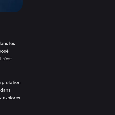
ans les
mposé
 s’est
rprétation
e dans
x explorés