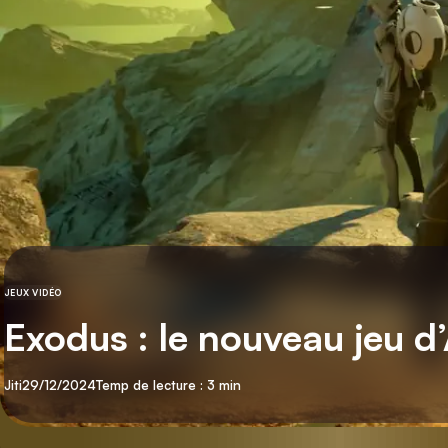
JEUX VIDÉO
CATÉGORIE
Exodus : le nouveau jeu d
Par
Publié
Jiti
29/12/2024
Temp de lecture : 3 min