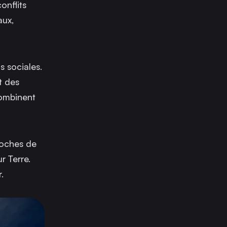
onflits
aux,
s sociales.
t des
combinent
roches de
r Terre.
.