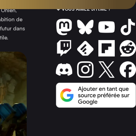
💜 VOUS AIMEZ JITI.ME ?
 Ohlen,
bition de
futur dans
ile.