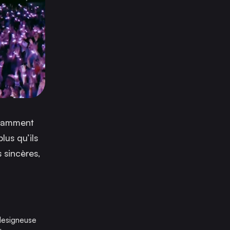
illamment
lus qu’ils
 sincères,
 designeuse