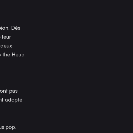
pion. Dès
 leur
 deux
o the Head
ont pas
ont adopté
us pop,