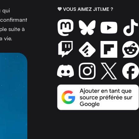
💜 VOUS AIMEZ JITI.ME ?
 qui
 confirmant
ple suite à
a vie.