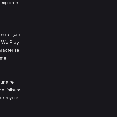
 explorant
 renforçant
t
We Pray
aractérise
rme
lunaire
e l’album.
x recyclés.