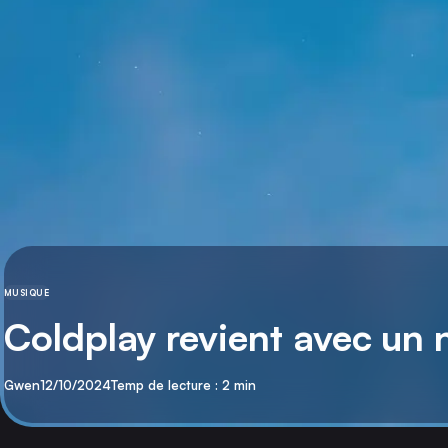
MUSIQUE
CATÉGORIE
Coldplay revient avec un
Par
Publié
Gwen
12/10/2024
Temp de lecture : 2 min