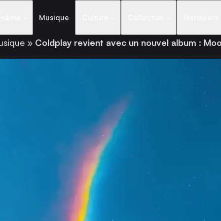
inéma
Musique
Culture
Collection
Hardware
usique
»
Coldplay revient avec un nouvel album : Mo