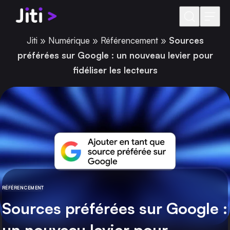
Aller au contenu
Jiti
»
Numérique
»
Référencement
»
Sources
préférées sur Google : un nouveau levier pour
fidéliser les lecteurs
RÉFÉRENCEMENT
CATÉGORIE
Sources préférées sur Google :
un nouveau levier pour