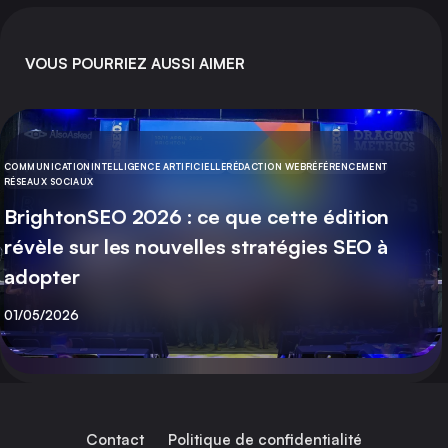
VOUS POURRIEZ AUSSI AIMER
COMMUNICATION
INTELLIGENCE ARTIFICIELLE
RÉDACTION WEB
RÉFÉRENCEMENT
CATÉGORIE
RÉSEAUX SOCIAUX
BrightonSEO 2026 : ce que cette édition
révèle sur les nouvelles stratégies SEO à
adopter
Publié
01/05/2026
Contact
Politique de confidentialité