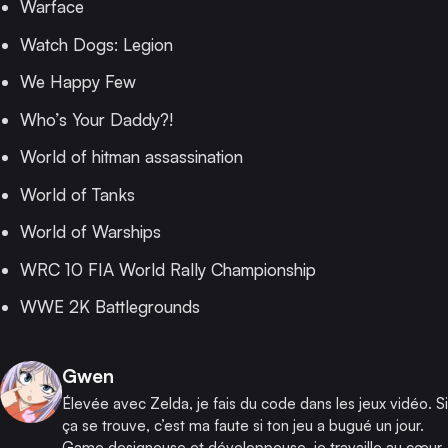
Warface
Watch Dogs: Legion
We Happy Few
Who’s Your Daddy?!
World of hitman assassination
World of Tanks
World of Warships
WRC 10 FIA World Rally Championship
WWE 2K Battlegrounds
Publié par
Gwen
Élevée avec Zelda, je fais du code dans les jeux vidéo. Si
ça se trouve, c’est ma faute si ton jeu a bugué un jour.
Game designeuse et développeuse, je travaille au cœur